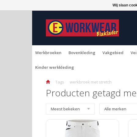
Wij slaan coo
Werkbroeken
Bovenkleding
Vakgebied
Vei
Kinder werkkleding
Tags
werkbroek met stretch
Producten getagd me