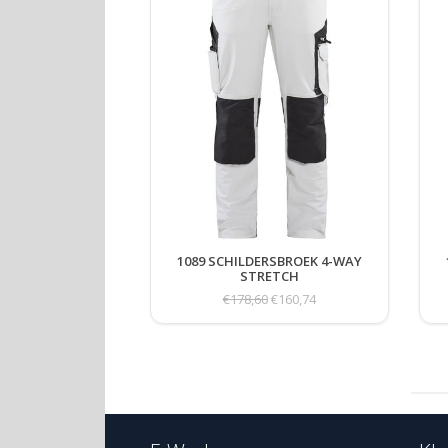
1089 SCHILDERSBROEK 4-WAY
STRETCH
€178,60
€160,74