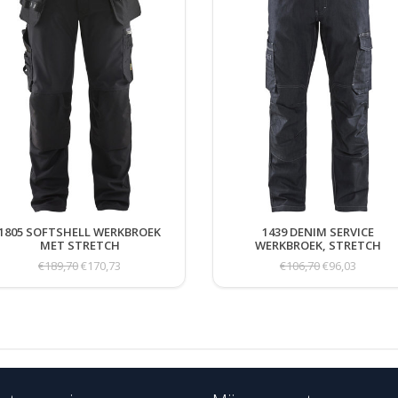
1805 SOFTSHELL WERKBROEK
1439 DENIM SERVICE
MET STRETCH
WERKBROEK, STRETCH
€189,70
€170,73
€106,70
€96,03