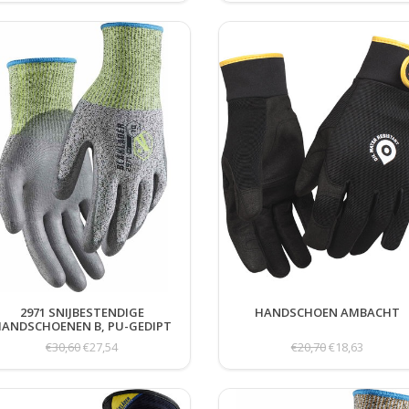
2971 SNIJBESTENDIGE
HANDSCHOEN AMBACHT
ANDSCHOENEN B, PU-GEDIPT
€30,60
€27,54
€20,70
€18,63