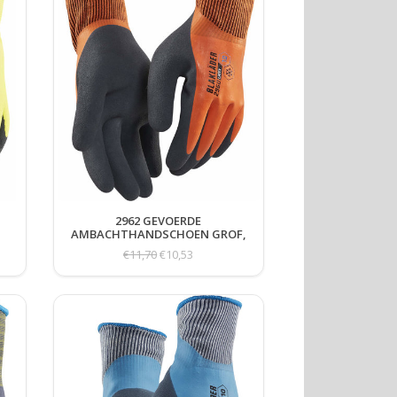
2962 GEVOERDE
AMBACHTHANDSCHOEN GROF,
WATERDICHT
€11,70
€10,53