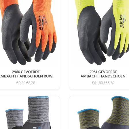
2960 GEVOERDE
2961 GEVOERDE
AMBACHTHANDSCHOEN RUW,
AMBACHTHANDSCHOEN
10 GAUGE
PRECISIE 6-PACK
€9,20
€8,28
€61,80
€55,62