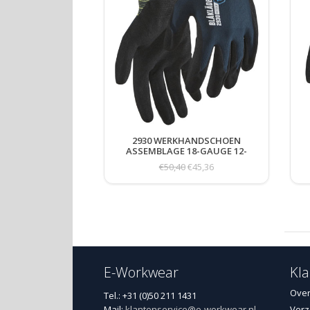
2930 WERKHANDSCHOEN
ASSEMBLAGE 18-GAUGE 12-
PACK
€50,40
€45,36
E-Workwear
Kla
Over
Tel.: +31 (0)50 211 1431
Mail:
klantenservice@e-workwear.nl
Verz