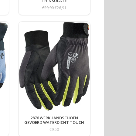
THINSULATE
€29,90
€26,91
2876 WERKHANDSCHOEN
GEVOERD WATERDICHT TOUCH
€9,50