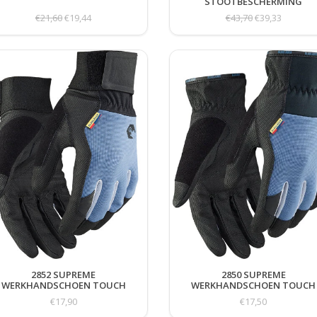
STOOTBESCHERMING
€21,60
€19,44
€43,70
€39,33
2852 SUPREME
2850 SUPREME
WERKHANDSCHOEN TOUCH
WERKHANDSCHOEN TOUCH
KLITTENBAND
€17,90
€17,50