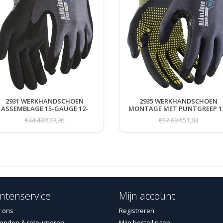
2931 WERKHANDSCHOEN
2935 WERKHANDSCHOEN
ASSEMBLAGE 15-GAUGE 12-
MONTAGE MET PUNTGREEP 1
PACK
PACK
€44,40
€39,96
€57,60
€51,84
ntenservice
Mijn account
 ons
Registreren
enden & retourneren
Mijn bestellingen