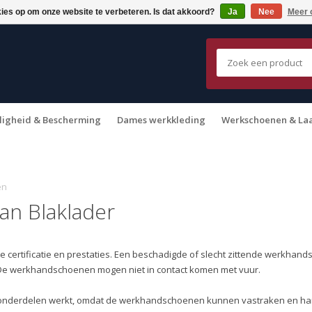
kies op om onze website te verbeteren. Is dat akkoord?
Ja
Nee
Meer 
ligheid & Bescherming
Dames werkkleding
Werkschoenen & La
en
n Blaklader
e certificatie en prestaties. Een beschadigde of slecht zittende werkha
De werkhandschoenen mogen niet in contact komen met vuur.
onderdelen werkt, omdat de werkhandschoenen kunnen vastraken en ha