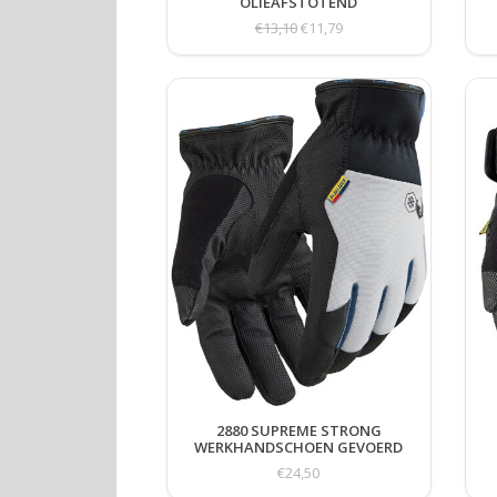
OLIEAFSTOTEND
€13,10
€11,79
2880 SUPREME STRONG
WERKHANDSCHOEN GEVOERD
€24,50