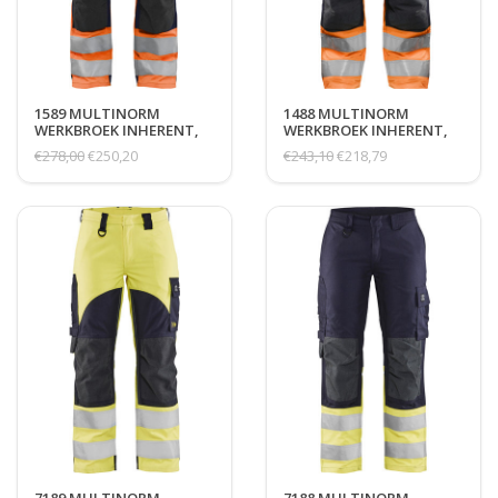
1589 MULTINORM
1488 MULTINORM
WERKBROEK INHERENT,
WERKBROEK INHERENT,
HI-VIS 2
HI-VIS 1
€278,00
€250,20
€243,10
€218,79