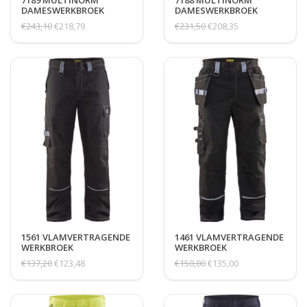
7189 MULTINORM
7188 MULTINORM
DAMESWERKBROEK
DAMESWERKBROEK
INHERENT, HI-VIS 2
INHERENT, HI-VIS 1
€243,10
€218,79
€231,50
€208,35
1561 VLAMVERTRAGENDE
1461 VLAMVERTRAGENDE
WERKBROEK
WERKBROEK
€137,20
€123,48
€150,00
€135,00