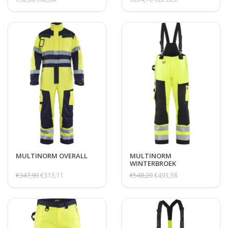
MULTINORM OVERALL
MULTINORM
WINTERBROEK
€347,90
€313,11
€548,20
€493,38