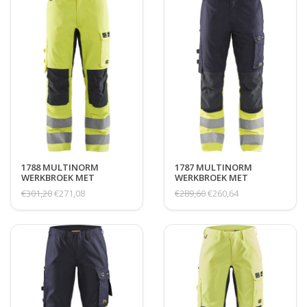
1788 MULTINORM
1787 MULTINORM
WERKBROEK MET
WERKBROEK MET
STRETCH, HI-VIS 2
STRETCH, HI-VIS 1
€301,20
€271,08
€289,60
€260,64