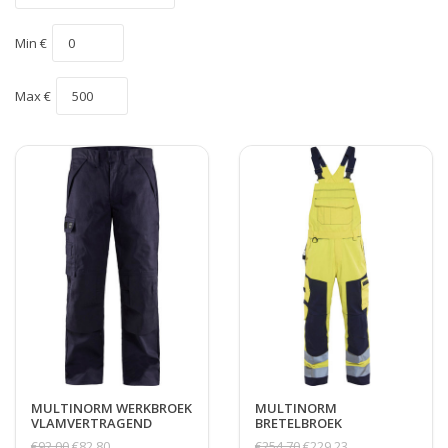
Min €
Max €
MULTINORM WERKBROEK
MULTINORM
VLAMVERTRAGEND
BRETELBROEK
€92,00
€82,80
€254,70
€229,23