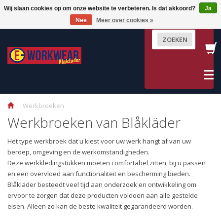
Wij slaan cookies op om onze website te verbeteren. Is dat akkoord?
Ja
Terug
Terug
Terug
Terug
Terug
Terug
Terug
Terug
Terug
Terug
Terug
Terug
Terug
Nee
Meer over cookies »
Bovenkleding
Vakgebied
Veiligheid & Bescherming
Dames werkkleding
Werkschoenen & Laarzen
Blåkläder Accessoires
Schilders
Hoveniersk
Industrie & 
High Visibili
Multinorm
Wind, vocht
Uitleg mate
ZOEKEN
Jassen
Schilders
High Visibility
Dames Werkbroeken
Werkschoenen
Werkhandschoenen
Werkbroeke
Werkbroeke
Werkbroeke
Werkbroeke
Werkbroeke
Winterwerk
Materiaal
Sweaters
Hovenierskleding
Multinorm
Polo's & T-shirts
Veiligheidslaarzen
Riemen
Tuinbroeke
T-Shirts & P
Tuinbroeken
T-Shirts & Po
Jassen & Ove
Thermokledi
Normeringe
Overhemden
Industrie & Service
Wind, vocht en kou
Fleece en Softshell Jassen
Werksokken
Kniestukken
T-Shirt , Po
Jassen & B
Werkjassen
Jassen en Ov
Accessoires
Jassen van B
Werkbroeken
Werkvesten
Kniestukken
Jassen & Overalls
Schoen Accessoires
Tassen & Zakken
Jassen
Regenkleding 
Regenkledin
Werkbroeken van Blåkläder
T-Shirts
Uitleg materiaal en normeringen
Mutsen
Dameskledi
Fleece
Het type werkbroek dat u kiest voor uw werk hangt af van uw
Polo's
Petten
Winterkledi
Bodywarmer
beroep, omgeving en de werkomstandigheden.
POPULAIRE PRODUCTEN
Accessoires H
Deze werkkledingstukken moeten comfortabel zitten, bij u passen
en een overvloed aan functionaliteit en bescherming bieden.
Blåkläder besteedt veel tijd aan onderzoek en ontwikkeling om
ervoor te zorgen dat deze producten voldoen aan alle gestelde
eisen. Alleen zo kan de beste kwaliteit gegarandeerd worden.