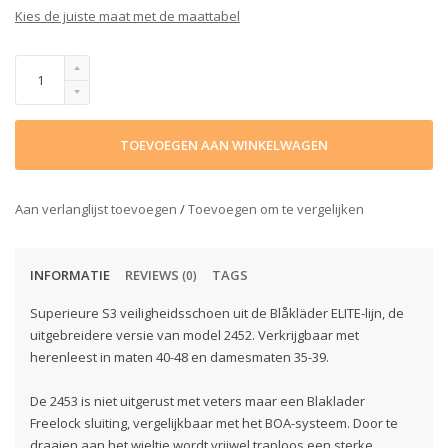
Kies de juiste maat met de maattabel
TOEVOEGEN AAN WINKELWAGEN
Aan verlanglijst toevoegen
/
Toevoegen om te vergelijken
INFORMATIE
REVIEWS
TAGS
(0)
Superieure S3 veiligheidsschoen uit de Blåkläder ELITE-lijn, de
uitgebreidere versie van model 2452. Verkrijgbaar met
herenleest in maten 40-48 en damesmaten 35-39.
De 2453 is niet uitgerust met veters maar een Blaklader
Freelock sluiting, vergelijkbaar met het BOA-systeem. Door te
draaien aan het wieltje wordt vrijwel traploos een sterke