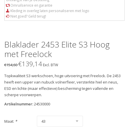
Omruilservice en garantie
Kleding in overleg laten personaliseren met logo
Niet goed? Geld terug!
Blaklader 2453 Elite S3 Hoog
met Freelock
€139,14
€154,60
Excl. BTW
Topkwaliteit S3 werkschoen, hoge uitvoering met Freelock. De 2453
heeft een upper van nubuck volnerfleer, versterkte hiel en neus,
ESD en lichte (maar effectieve) bescherming tegen vallende en
scherpe voorwerpen.
Artikelnummer:
24530000
Maat:
*