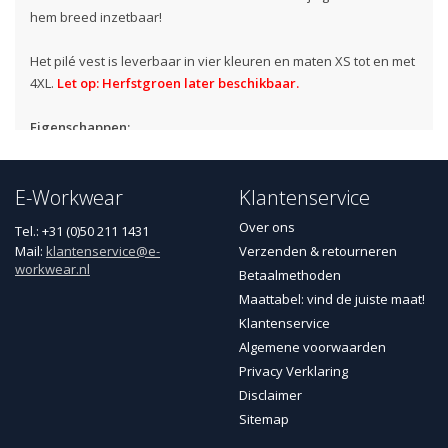
hem breed inzetbaar!
Het pilé vest is leverbaar in vier kleuren en maten XS tot en met
4XL.
Let op: Herfstgroen later beschikbaar.
Eigenschappen:
Materiaal:
100% polyester pilé
Stofgewicht:
350 g/m²
E-Workwear
Klantenservice
Kleuren:
Groen, Navy, Zwart, Oranje
Over ons
Tel.: +31 (0)50 211 1431
Veelzijdige topwear, bruikbaar als buitenlaag of onderlaag.
Mail:
klantenservice@e-
Verzenden & retourneren
Klassieke pasvorm
workwear.nl
Betaalmethoden
Oeko-Tex®100 gecertificeerd materiaal
Maattabel: vind de juiste maat!
1-weg kunststof rits
Klantenservice
Algemene voorwaarden
Windvanger met fleece
Privacy Verklaring
Binnenzakken
Disclaimer
Zijzakken met ritssluiting
Sitemap
Lange rug met elastisch boord