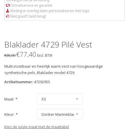
Omruilservice en garantie
Kleding in overleg laten personaliseren met logo
Niet goed? Geld terug!
Blaklader 4729 Pilé Vest
€77,40
€86,00
Excl. BTW
Multi-inzetbaar en heerlijk warm vest van hoogwaardige
synthetische pels, Blaklader model 4729.
Artikelnummer:
47292955
Maat:
*
Kleur:
*
Kies de juiste maat met de maattabel