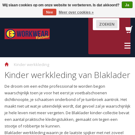
Wij slaan cookies op om onze website te verbeteren. Is dat akkoord?
Ja
Terug
Terug
Terug
Terug
Terug
Terug
Terug
Terug
Terug
Terug
Terug
Terug
Terug
Terug
Nee
Meer over cookies »
Werkbroeken
Bovenkleding
Vakgebied
Veiligheid & Bescherming
Dames werkkleding
Werkschoenen & Laarzen
Blåkläder Accessoires
Schilders
Hoveniersk
Industrie & 
High Visibili
Multinorm
Wind, vocht
Uitleg mate
ZOEKEN
Lange Werkbroeken
Jassen
Schilders
High Visibility
Dames Werkbroeken
Werkschoenen
Werkhandschoenen
Werkbroeke
Werkbroeke
Werkbroeke
Werkbroeke
Werkbroeke
Winterwerk
Materiaal
X1500 Werkbroeken
Sweaters
Hovenierskleding
Multinorm
Polo's & T-shirts
Veiligheidslaarzen
Riemen
Tuinbroeke
T-Shirts & P
Tuinbroeken
T-Shirts & Po
Jassen & Ove
Thermokledi
Normeringe
X1900 Werkbroeken
Overhemden
Industrie & Service
Wind, vocht en kou
Fleece en Softshell Jassen
Werksokken
Kniestukken
T-Shirt , Po
Jassen & B
Werkjassen
Jassen en Ov
Accessoires
Jassen van B
Kinder werkkleding
Korte broeken
Werkvesten
Kniestukken
Jassen & Overalls
Schoen Accessoires
Tassen & Zakken
Jassen
Regenkleding 
Regenkledin
Kinder werkkleding van Blaklader
Overalls
T-Shirts
Uitleg materiaal en normeringen
Mutsen
Dameskledi
Fleece
De droom om een echte professional te worden begon
Kilt
Polo's
Petten
Winterkledi
Bodywarmer
waarschijnlijk toen je voor het eerst je voetbalschoenen
POPULAIRE PRODUCTEN
Accessoires H
dichtknoopte, je schaatsen onderbond of je tuinbroek aantrok. Het
maakt niet uit wat je uiteindelijk wordt, dat gevoel zal je waarschijnlijk
je hele leven niet meer vergeten. De Blaklader kinder-collectie bevat
een aantal praktische kledingstukken, gemaakt om tegen een
stootje of robbertje te kunnen.
Blaklader werkkleding waarin je de laatste spijker met net zoveel