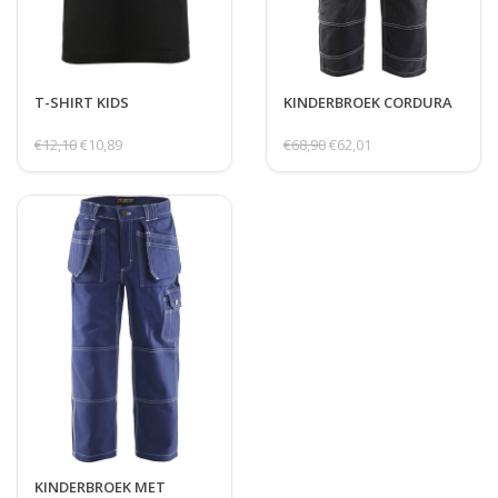
T-SHIRT KIDS
KINDERBROEK CORDURA
€12,10
€10,89
€68,90
€62,01
KINDERBROEK MET