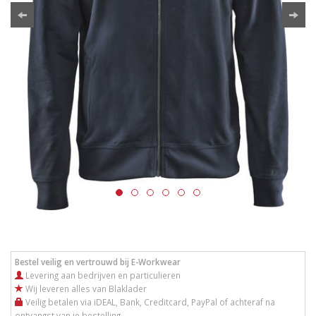
Bestel veilig en vertrouwd bij E-Workwear
Levering aan bedrijven en particulieren
Wij leveren alles van Blaklader
Veilig betalen via iDEAL, Bank, Creditcard, PayPal of achteraf na
ontvangst van je bestelling