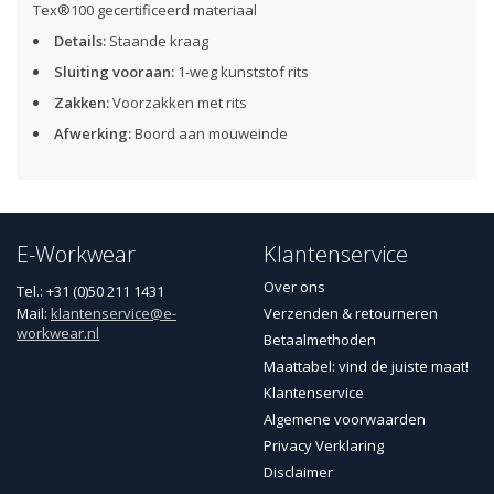
Tex®100 gecertificeerd materiaal
Details:
Staande kraag
Sluiting vooraan:
1-weg kunststof rits
Zakken:
Voorzakken met rits
Afwerking:
Boord aan mouweinde
Verzenden of afhalen
Gratis
verzending
vanaf €50,- NL / € 75,- BE
Zelf het aflevermoment bepalen (na verzending)
E-Workwear
Klantenservice
Afhalen bij een GLS PakketShop of in onze showroom
Over ons
Tel.: +31 (0)50 211 1431
Mail:
klantenservice@e-
Verzenden & retourneren
workwear.nl
Betaalmethoden
Maattabel: vind de juiste maat!
Klantenservice
Algemene voorwaarden
Privacy Verklaring
Disclaimer