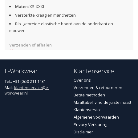
Maten:
XS-XXXL
Versterkte kraag en manchetten
Rib- gebreide elastische boord aan de onderkant en
mouwen
Verzenden of afhalen
Gratis
verzending
vanaf €50,- NL / € 75,- BE
Zelf het aflevermoment bepalen (na verzending)
Afhalen bij een GLS PakketShop of in onze showroom
E-Workwear
Klantenservice
Over ons
Tel.: +31 (0)50 211 1431
Mail:
klantenservice@e-
Verzenden & retourneren
workwear.nl
Betaalmethoden
Maattabel: vind de juiste maat!
Klantenservice
Algemene voorwaarden
Privacy Verklaring
Disclaimer