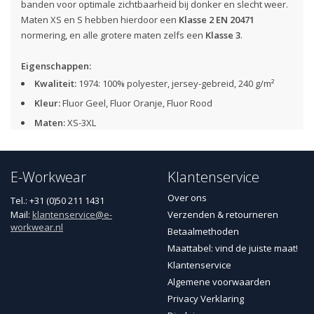
banden voor optimale zichtbaarheid bij donker en slecht weer.
Maten XS en S hebben hierdoor een
Klasse 2 EN 20471
normering, en alle grotere maten zelfs een
Klasse 3
.
Eigenschappen:
Kwaliteit:
1974: 100% polyester, jersey-gebreid, 240 g/m²
Kleur:
Fluor Geel, Fluor Oranje, Fluor Rood
Maten:
XS-3XL
High Vis sweatshirt
Oeko-Tex®100 gecertificeerd
E-Workwear
Klantenservice
2 zakken aan de voorkant met rits
Over ons
Tel.: +31 (0)50 211 1431
Borstzak
Mail:
klantenservice@e-
Verzenden & retourneren
Boord aan mouweinden en onderkant
workwear.nl
Betaalmethoden
Ribgebreide manchetten
Maattabel: vind de juiste maat!
50 mm reflectieband
Klantenservice
Gecertificeerd volgens
EN ISO 20471, klasse 3
Algemene voorwaarden
beschermende kleding met hoge zichtbaarheid (XS-S = klasse 2)
Privacy Verklaring