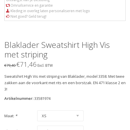
Omruilservice en garantie
Kleding in overleg laten personaliseren met logo
Niet goed? Geld terug!
Blaklader Sweatshirt High Vis
met striping
€71,46
€79,40
Excl. BTW
Sweatshirt High Vis met striping van Blaklader, model 3358. Met twee
zakken aan de voorkant met rits en een borstzak. EN 471 klasse 2 en
3!
Artikelnummer:
33581974
Maat:
*