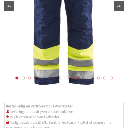
Bestel veilig en vertrouwd bij E-Workwear
Levering aan bedrijven en particulieren
Wij leveren alles van Blaklader
Veilig betalen via iDEAL, Bank, Creditcard, PayPal of achteraf na
ontvangst van je bestelling