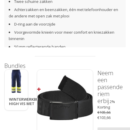
Twee schuine zakken
Achterzakken en beenzakken, één met telefoonhouder en
de andere met open zak met plooi
D-ring aan de voorzijde
Voorgevormde knieën voor meer comfort en kniezakken
binnenin
50 mm reflecterende banden
EN471 en EN20471 klasse 1 signalisatiekleding
EN342, beschermende kleding tegen kou
Bundles
Gecertificeerd met EN14404 indien EN14404 gecertificeerde
Neem
kniestukken artikel 4018, 4000 of 4008 gebruikt worden
een
passende
Verzenden of afhalen
riem
Gratis
verzending
vanaf €50,- NL / € 75,- BE
WINTERWERKBROEK
erbij
2%
HIGH VIS MET
Zelf het aflevermoment bepalen (na verzending)
Korting
STRIPING
Afhalen bij een GLS PakketShop of in onze showroom
€105,66
€103,66