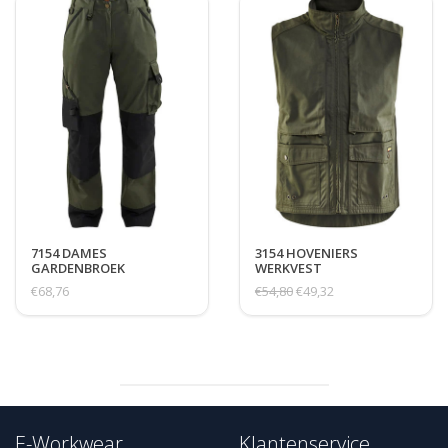
7154 DAMES
3154 HOVENIERS
GARDENBROEK
WERKVEST
€68,76
€54,80
€49,32
E-Workwear
Klantenservice