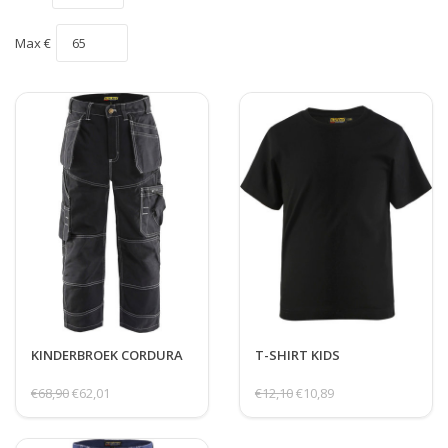
Max €
KINDERBROEK CORDURA
T-SHIRT KIDS
€68,90
€62,01
€12,10
€10,89