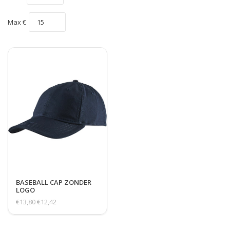
Max €
BASEBALL CAP ZONDER
LOGO
€13,80
€12,42