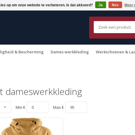
kies op om onze website te verbeteren. Is dat akkoord?
Ja
Nee
Meer 
ligheid & Bescherming
Dames werkkleding
Werkschoenen & La
t dameswerkkleding
Min €
Max €