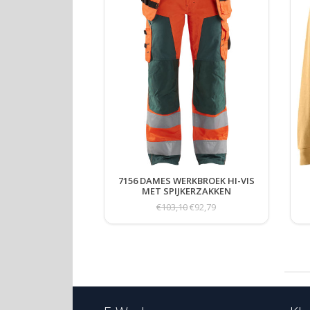
7156 DAMES WERKBROEK HI-VIS
MET SPIJKERZAKKEN
€103,10
€92,79