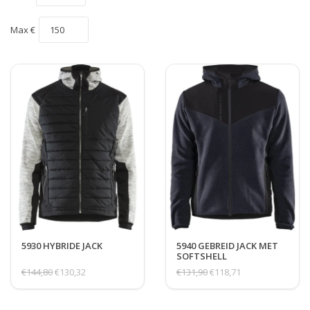
Max €
5930 HYBRIDE JACK
5940 GEBREID JACK MET
SOFTSHELL
€144,80
€130,32
€131,90
€118,71