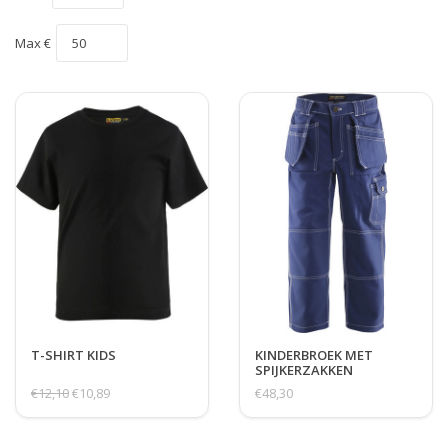
Max €
T-SHIRT KIDS
KINDERBROEK MET
SPIJKERZAKKEN
€12,10
€10,89
€48,30