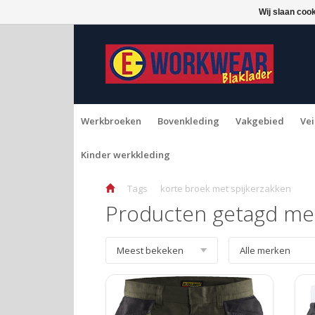
Wij slaan coo
Werkbroeken
Bovenkleding
Vakgebied
Vei
Kinder werkkleding
Tags
korte broek met spijkerzakken
Producten getagd met