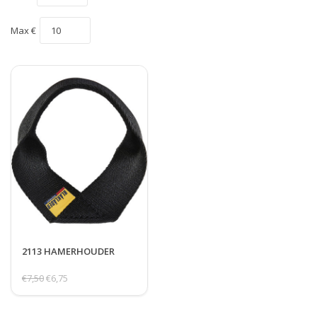
Max €
2113 HAMERHOUDER
€7,50
€6,75