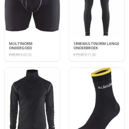
MULTINORM
1898 MULTINORM LANGE
ONDERGOED
ONDERBROEK
€48,80
€43,92
€79,80
€71,82