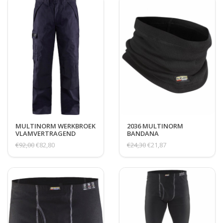
MULTINORM WERKBROEK
2036 MULTINORM
VLAMVERTRAGEND
BANDANA
€92,00
€82,80
€24,30
€21,87