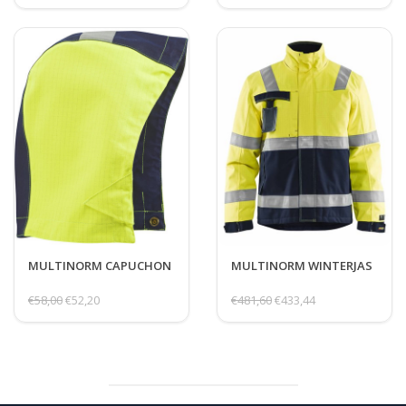
MULTINORM CAPUCHON
MULTINORM WINTERJAS
€58,00
€52,20
€481,60
€433,44