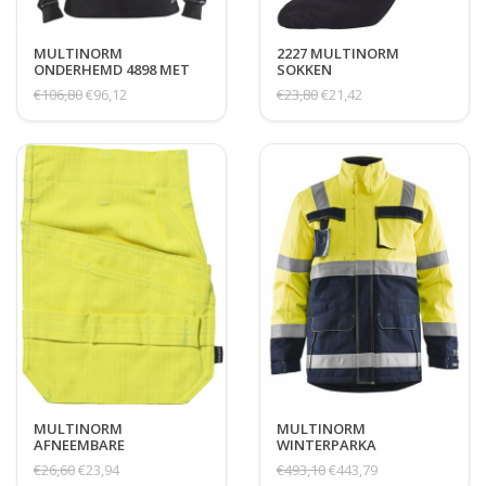
MULTINORM
2227 MULTINORM
ONDERHEMD 4898 MET
SOKKEN
RITS IN KRAAG
€106,80
€96,12
€23,80
€21,42
MULTINORM
MULTINORM
AFNEEMBARE
WINTERPARKA
SPIJKERZAKKEN
€26,60
€23,94
€493,10
€443,79