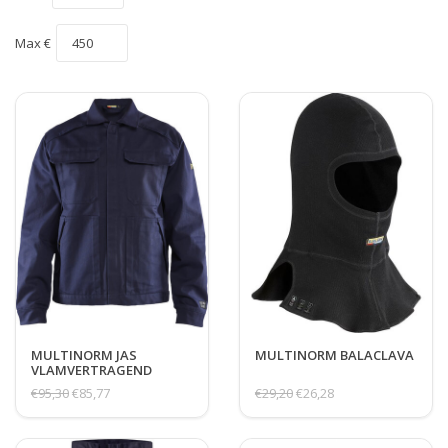
Max €
MULTINORM JAS
MULTINORM BALACLAVA
VLAMVERTRAGEND
€95,30
€85,77
€29,20
€26,28