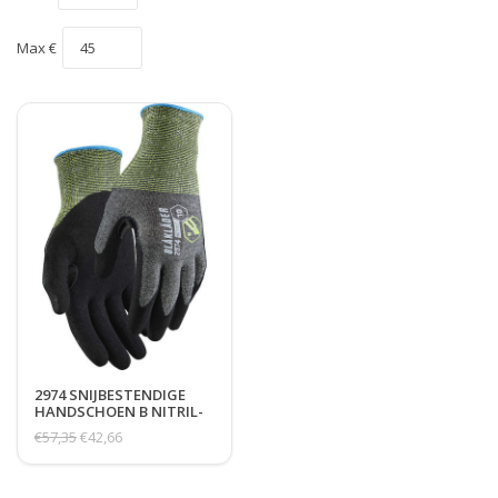
Max €
2974 SNIJBESTENDIGE
HANDSCHOEN B NITRIL-
GEDIPT 6-PACK
€57,35
€42,66