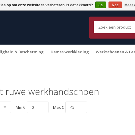
kies op om onze website te verbeteren. Is dat akkoord?
Ja
Nee
Meer 
ligheid & Bescherming
Dames werkkleding
Werkschoenen & La
t ruwe werkhandschoen
Min €
Max €