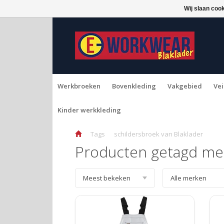
Wij slaan coo
Werkbroeken
Bovenkleding
Vakgebied
Vei
Kinder werkkleding
Tags
schildersbroek van Blaklader
Producten getagd met