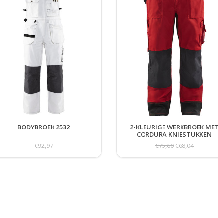
BODYBROEK 2532
2-KLEURIGE WERKBROEK ME
CORDURA KNIESTUKKEN
€92,97
€75,60
€68,04