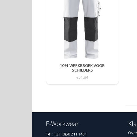
1091 WERKBROEK VOOR
SCHILDERS
€51,84
E-Workwear
Kla
Over
Tel.: +31 (0)50 211 1431