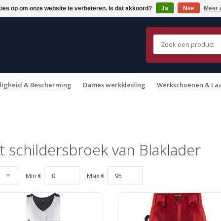
kies op om onze website te verbeteren. Is dat akkoord?
Ja
Nee
Meer 
ligheid & Bescherming
Dames werkkleding
Werkschoenen & La
 schildersbroek van Blaklader
Min €
Max €