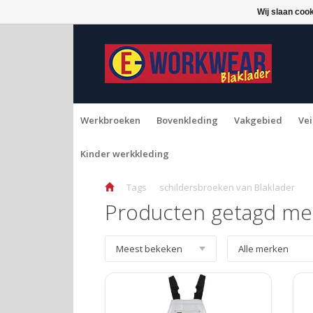
Wij slaan coo
Werkbroeken
Bovenkleding
Vakgebied
Vei
Kinder werkkleding
Tags
schildersbroeken van Blaklader
Producten getagd met