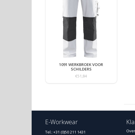
1091 WERKBROEK VOOR
SCHILDERS
€51,84
E-Workwear
Kla
Over
Tel.: +31 (0)50 211 1431