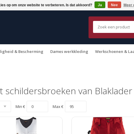
kies op om onze website te verbeteren. Is dat akkoord?
Ja
Nee
Meer 
ligheid & Bescherming
Dames werkkleding
Werkschoenen & La
 schildersbroeken van Blaklader
Min €
Max €