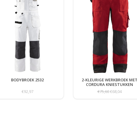
BODYBROEK 2532
2-KLEURIGE WERKBROEK ME
CORDURA KNIESTUKKEN
€92,97
€75,60
€68,04