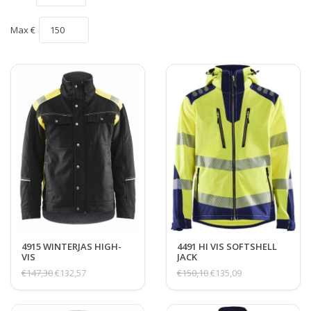
Max €
4915 WINTERJAS HIGH-
4491 HI VIS SOFTSHELL
VIS
JACK
€147,30
€132,57
€150,10
€135,09