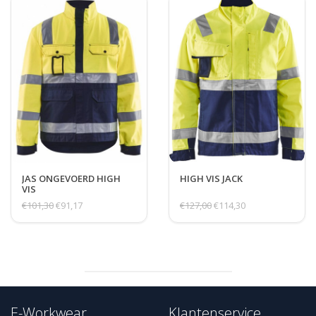
JAS ONGEVOERD HIGH
HIGH VIS JACK
VIS
€101,30
€91,17
€127,00
€114,30
E-Workwear
Klantenservice