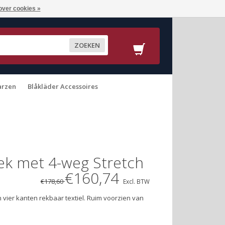
over cookies »
ZOEKEN
arzen
Blåkläder Accessoires
ek met 4-weg Stretch
€160,74
€178,60
Excl. BTW
 vier kanten rekbaar textiel. Ruim voorzien van