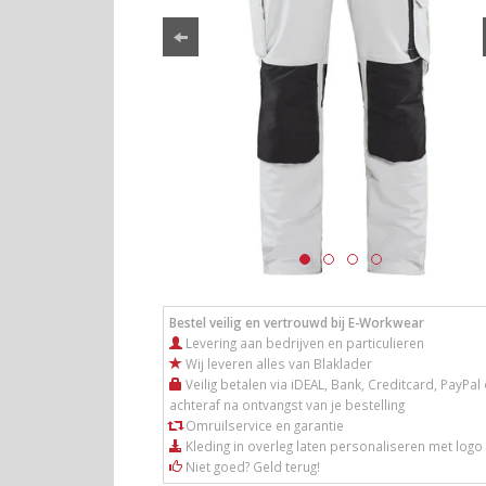
Bestel veilig en vertrouwd bij E-Workwear
Levering aan bedrijven en particulieren
Wij leveren alles van Blaklader
Veilig betalen via iDEAL, Bank, Creditcard, PayPal 
achteraf na ontvangst van je bestelling
Omruilservice en garantie
Kleding in overleg laten personaliseren met logo
Niet goed? Geld terug!