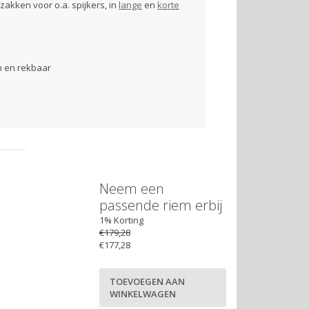
zakken voor o.a. spijkers, in
lange
en
korte
n en rekbaar
Neem een
passende riem erbij
00
1% Korting
€179,28
€177,28
nt voorizen van mesh telefoonzak
TOEVOEGEN AAN
WINKELWAGEN