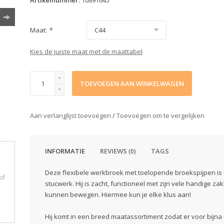
Artikelnummer:
10891645
Maat:
*
Kies de juiste maat met de maattabel
TOEVOEGEN AAN WINKELWAGEN
Aan verlanglijst toevoegen
/
Toevoegen om te vergelijken
INFORMATIE
REVIEWS
TAGS
(0)
Deze flexibele werkbroek met toelopende broekspijpen is u
of
stucwerk. Hij is zacht, functioneel met zijn vele handige zak
kunnen bewegen. Hiermee kun je elke klus aan!
Hij komt in een breed maatassortiment zodat er voor bijna 