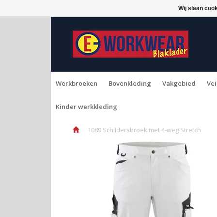
Wij slaan coo
Werkbroeken
Bovenkleding
Vakgebied
Vei
Kinder werkkleding
1089 Schildersbroek met 4-weg Stretch