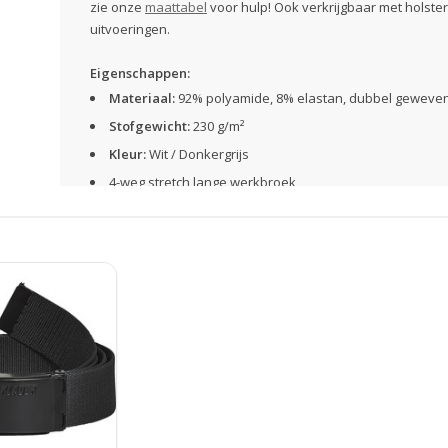
zie onze
maattabel
voor hulp! Ook verkrijgbaar met holster
uitvoeringen.
Eigenschappen:
Materiaal:
92% polyamide, 8% elastan, dubbel geweve
Stofgewicht:
230 g/m²
Kleur:
Wit / Donkergrijs
4-weg stretch lange werkbroek
Ideaal voor schilders en stukadoors
3-dubbel gestikt naadwerk
Geventileerde knieholtes
Gemaakt van materiaal gecertificeerd met Oeko-Tex®1
Zakken:
CORDURA®-stretch kniezakken voor kniebeschermers
Beenzak met klep en klittenbandsluiting, aan de binnenka
Beenzak voor kwast en plamuurmes
Beenzak met rits