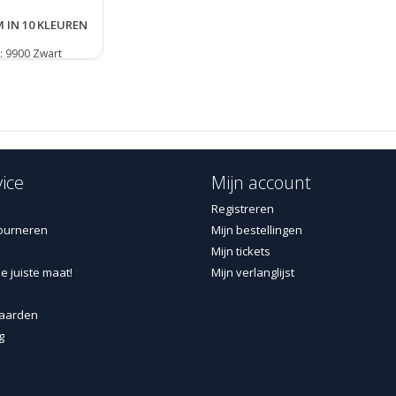
Insteekzak met extra zakje met rits
M IN 10 KLEUREN
Overige details:
r: 9900 Zwart
Meshouder met knoop
D-ring in zoom
Metalen knopen
ID-kaarthouder, afneembaar
Gulp met kunststof rits
ice
Mijn account
2 riemlussen aan de zijkant, voorzien van knoop voor ha
Registreren
Brede riemlus aan achterzijde
ourneren
Mijn bestellingen
Versterkte achterkant van openingen broekspijpen
Mijn tickets
Reflectie op kuit en beenzak
e juiste maat!
Mijn verlanglijst
De 1089 is gemaakt van soepele stretchstof die moeiteloos 
aarden
knieholtes hebben zachte en elastische gaasstof voor vent
g
De broek is voorzien van kniezakken voor kniebeschermers
stretchmateriaal bestaan (voor extra bewegingsvrijheid). D