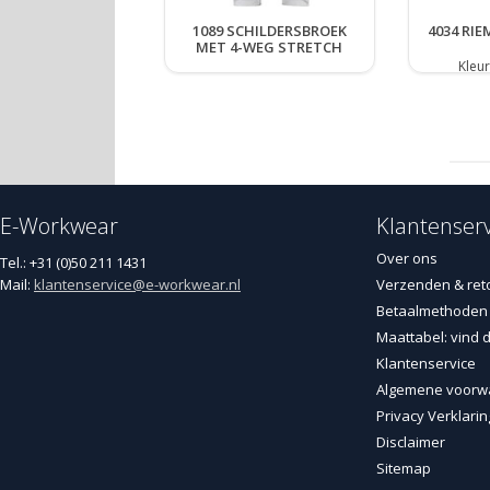
1089 SCHILDERSBROEK
4034 RIE
MET 4-WEG STRETCH
Kleu
E-Workwear
Klantenserv
Over ons
Tel.: +31 (0)50 211 1431
Mail:
klantenservice@e-workwear.nl
Verzenden & ret
Betaalmethoden
Maattabel: vind d
Klantenservice
Algemene voorw
Privacy Verklarin
Disclaimer
Sitemap