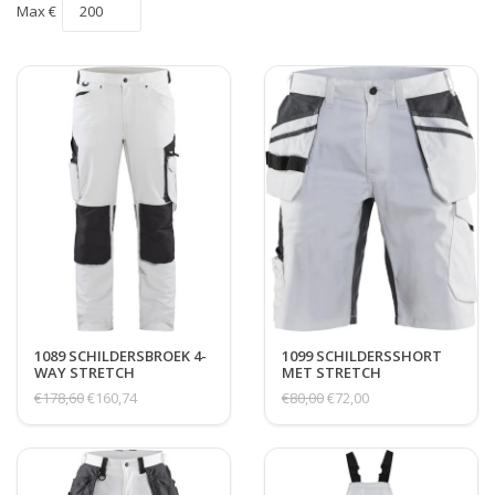
Max €
1089 SCHILDERSBROEK 4-
1099 SCHILDERSSHORT
WAY STRETCH
MET STRETCH
€178,60
€160,74
€80,00
€72,00