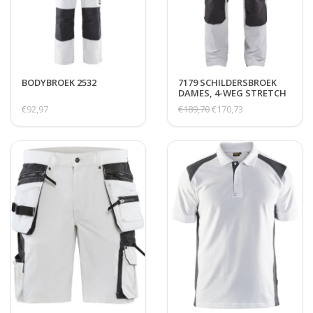
BODYBROEK 2532
7179 SCHILDERSBROEK
DAMES, 4-WEG STRETCH
€92,97
€189,70
€170,73