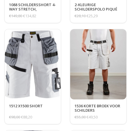
1088 SCHILDERSSHORT 4-
2-KLEURIGE
WAY STRETCH,
SCHILDERSPOLO PIQUÉ
SPIJKERZAKKEN
€149,80
€134,82
€28,10
€25,29
1512 X1500 SHORT
1536 KORTE BROEK VOOR
SCHILDERS
€98,00
€88,20
€55,00
€49,50