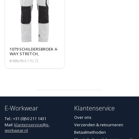
1079 SCHILDERSBROEK 4-
WAY STRETCH,
SPIJKERZAKKEN
€189,70
€170,73
E-Workwear
Klantenservice
Over ons
Tel.: +31 (0)50 211 1431
Mail:
klantenservice@e-
Verzenden & retourneren
workwear.nl
Betaalmethoden