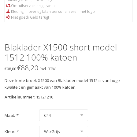
Omruilservice en garantie
Kleding in overleg laten personaliseren met logo
Niet goed? Geld terug!
Blaklader X1500 short model
1512 100% katoen
€88,20
€98,00
Excl. BTW
Deze korte broek X1500 van Blaklader model 1512 is van hoge
kwaliteit en gemaakt van 100% katoen.
Artikelnummer:
15121210
Maat:
*
Kleur:
*