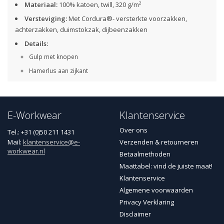
Materiaal:
100% katoen, twill, 320 g/m²
Versteviging:
Met Cordura®- versterkte voorzakken,
achterzakken, duimstokzak, dijbeenzakken
Details:
Gulp met knopen
Hamerlus aan zijkant
Lussen, waarvan één met D-ring
Metalen knopen
E-Workwear
Klantenservice
ID-kaartzak, afsluitbaar
Zakken:
Over ons
Tel.: +31 (0)50 211 1431
Mail:
klantenservice@e-
Verzenden & retourneren
Achterzakken met plooi
workwear.nl
Betaalmethoden
Beenzak met dubbel vak, voorzien van pennenzak en
Maattabel: vind de juiste maat!
telefoonzak in waterafstotend materiaal
Klantenservice
Beenzak speciaal gemaakt voor plamuurmes en borstel
Algemene voorwaarden
Zak met rits op dij
Privacy Verklaring
Schuine insteekzakken
Disclaimer
Spijkerzakken - met gereedschapshouder voor