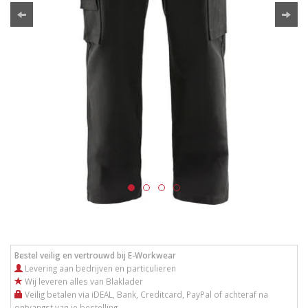
Bestel veilig en vertrouwd bij E-Workwear
Levering aan bedrijven en particulieren
Wij leveren alles van Blaklader
Veilig betalen via iDEAL, Bank, Creditcard, PayPal of achteraf na
ontvangst van je bestelling