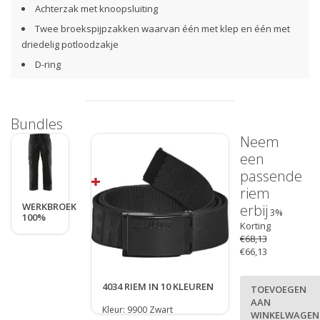
Achterzak met knoopsluiting
Twee broekspijpzakken waarvan één met klep en één met
driedelig potloodzakje
D-ring
Telefoonzakje
Verzenden of afhalen
Bundles
Gratis
verzending
vanaf €50,- NL / € 75,- BE
Neem
Zelf het aflevermoment bepalen (na verzending)
een
Afhalen bij een GLS PakketShop of in onze showroom
passende
riem
WERKBROEK
erbij
3%
100%
Korting
KATOEN
€68,13
€66,13
4034 RIEM IN 10 KLEUREN
TOEVOEGEN
AAN
Kleur: 9900 Zwart
WINKELWAGEN