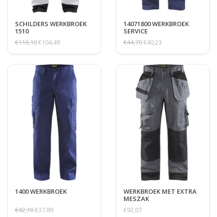
SCHILDERS WERKBROEK
14071800 WERKBROEK
1510
SERVICE
€116,10
€104,49
€44,70
€40,23
1400 WERKBROEK
WERKBROEK MET EXTRA
MESZAK
€42,10
€37,89
€92,07