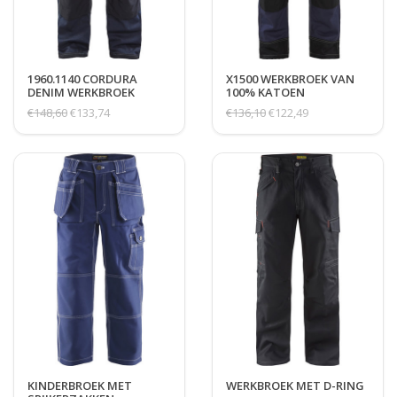
1960.1140 CORDURA
X1500 WERKBROEK VAN
DENIM WERKBROEK
100% KATOEN
€148,60
€133,74
€136,10
€122,49
KINDERBROEK MET
WERKBROEK MET D-RING