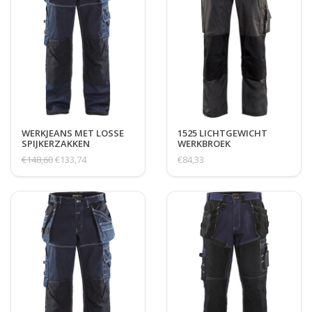
WERKJEANS MET LOSSE
1525 LICHTGEWICHT
SPIJKERZAKKEN
WERKBROEK
€148,60
€133,74
€84,33