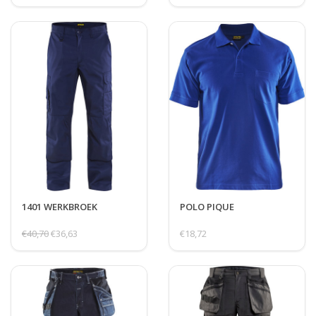
1401 WERKBROEK
POLO PIQUE
€40,70
€36,63
€18,72