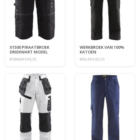
X1500 PIRAATBROEK
WERKBROEK VAN 100%
DRIEKWART MODEL
KATOEN
€104,50
€94,05
€55,10
€49,59