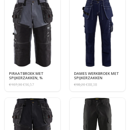
PIRAATBROEK MET
DAMES WERKBROEK MET
SPIJKERZAKKEN, ¾
SPIJKERZAKKEN
€107,30
€96,57
€98,20
€88,38