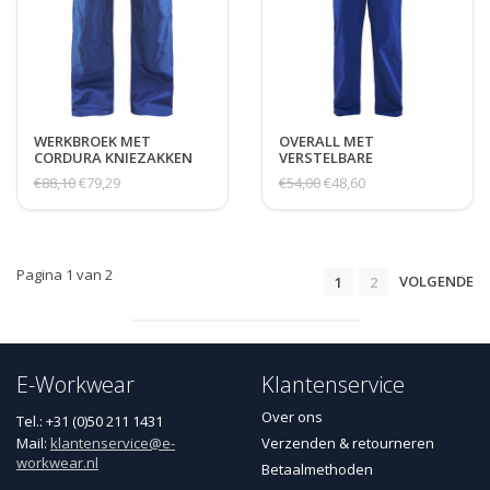
WERKBROEK MET
OVERALL MET
CORDURA KNIEZAKKEN
VERSTELBARE
EN SPIJKERZAKKEN
ELASTISCHE TAILLE
€88,10
€79,29
€54,00
€48,60
Pagina 1 van 2
VOLGENDE
1
2
E-Workwear
Klantenservice
Over ons
Tel.: +31 (0)50 211 1431
Mail:
klantenservice@e-
Verzenden & retourneren
workwear.nl
Betaalmethoden