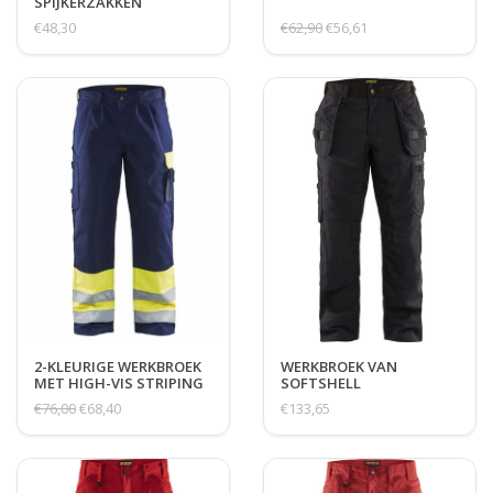
SPIJKERZAKKEN
€48,30
€62,90
€56,61
2-KLEURIGE WERKBROEK
WERKBROEK VAN
MET HIGH-VIS STRIPING
SOFTSHELL
€76,00
€68,40
€133,65