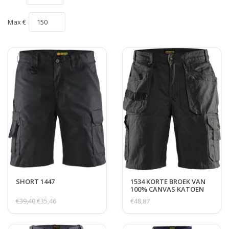
Max €
SHORT 1447
1534 KORTE BROEK VAN
100% CANVAS KATOEN
€39,40
€35,46
€48,87