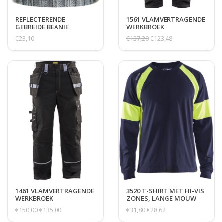
REFLECTERENDE
1561 VLAMVERTRAGENDE
GEBREIDE BEANIE
WERKBROEK
€23,10
€137,20
€123,48
1461 VLAMVERTRAGENDE
3520 T-SHIRT MET HI-VIS
WERKBROEK
ZONES, LANGE MOUW
€150,00
€135,00
€31,80
€28,62