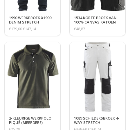
1990 WERKBROEK X1900
1534 KORTE BROEK VAN
DENIM STRETCH
100% CANVAS KATOEN
€179,00
€147,14
€48,87
2-KLEURIGE WERKPOLO
1089 SCHILDERSBROEK 4-
PIQUÉ (MEERDERE)
WAY STRETCH
€25,29
€178,60
€160,74