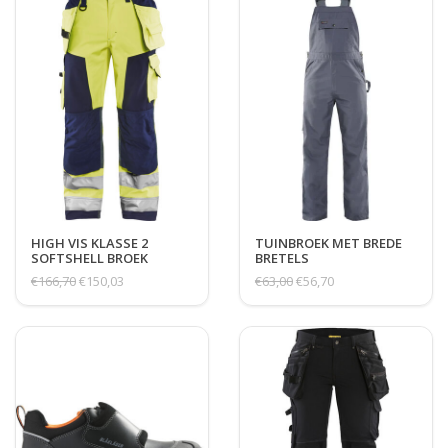
HIGH VIS KLASSE 2
TUINBROEK MET BREDE
SOFTSHELL BROEK
BRETELS
€166,70
€150,03
€63,00
€56,70