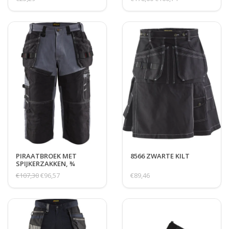
PIRAATBROEK MET
8566 ZWARTE KILT
SPIJKERZAKKEN, ¾
€107,30
€96,57
€89,46