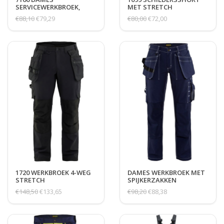
SERVICEWERKBROEK,
MET STRETCH
STRETCH
€88,10
€79,29
€80,00
€72,00
1720 WERKBROEK 4-WEG
DAMES WERKBROEK MET
STRETCH
SPIJKERZAKKEN
€148,50
€133,65
€98,20
€88,38