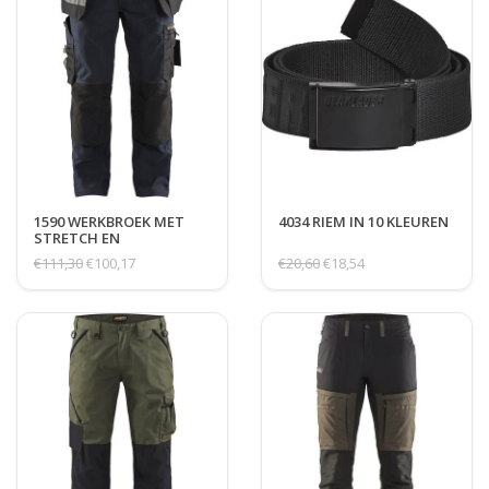
1590 WERKBROEK MET
4034 RIEM IN 10 KLEUREN
STRETCH EN
SPIJKERZAKKEN
€111,30
€100,17
€20,60
€18,54