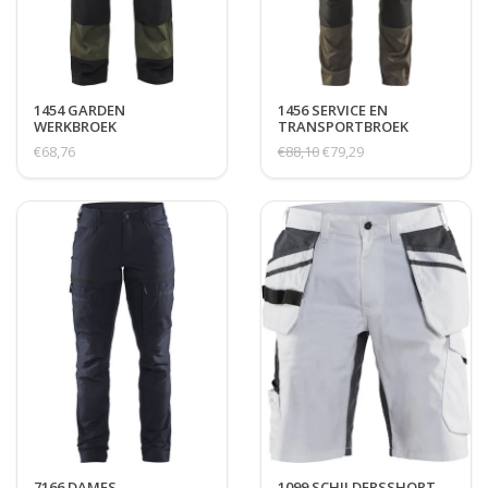
1454 GARDEN
1456 SERVICE EN
WERKBROEK
TRANSPORTBROEK
STRETCH
€68,76
€88,10
€79,29
7166 DAMES
1099 SCHILDERSSHORT