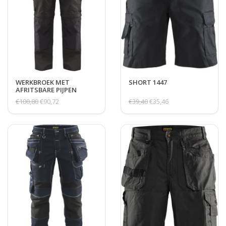
WERKBROEK MET
SHORT 1447
AFRITSBARE PIJPEN
€100,80
€90,72
€39,40
€35,46