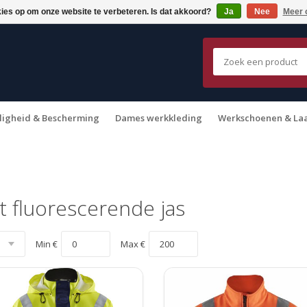
kies op om onze website te verbeteren. Is dat akkoord?
Ja
Nee
Meer 
ligheid & Bescherming
Dames werkkleding
Werkschoenen & La
 fluorescerende jas
Min €
Max €