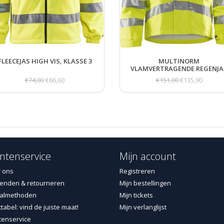
FLEECEJAS HIGH VIS, KLASSE 3
MULTINORM
VLAMVERTRAGENDE REGENJA
€74,00
€66,60
€151,00
€135,90
ntenservice
Mijn account
 ons
Registreren
enden & retourneren
Mijn bestellingen
almethoden
Mijn tickets
tabel: vind de juiste maat!
Mijn verlanglijst
tenservice