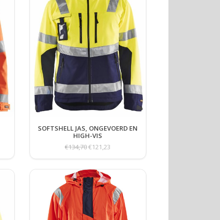
SOFTSHELL JAS, ONGEVOERD EN
HIGH-VIS
€134,70
€121,23