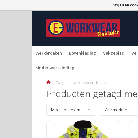
Wij slaan coo
Werkbroeken
Bovenkleding
Vakgebied
Vei
Kinder werkkleding
Tags
fluorescerende jas
Producten getagd met