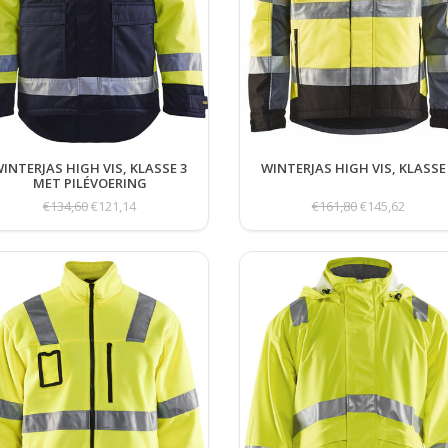
INTERJAS HIGH VIS, KLASSE 3
WINTERJAS HIGH VIS, KLASSE
MET PILÉVOERING
€134,60
€121,14
€161,80
€145,62