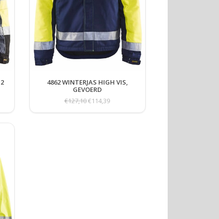
 2
4862 WINTERJAS HIGH VIS,
GEVOERD
€127,10
€114,39