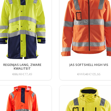
REGENJAS LANG, ZWARE
JAS SOFTSHELL HIGH VIS
KWALITEIT
€86,10
€77,49
€117,40
€105,66