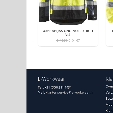
40511811 JAS ONGEVOERD HIGH
VIS
€116,30
€104,67
E-Workwear
Kla
Over
Tel.: +31 (0)50 211 1431
Mail:
klantenservice@e-workwear.nl
Verz
Beta
Maat
Klan