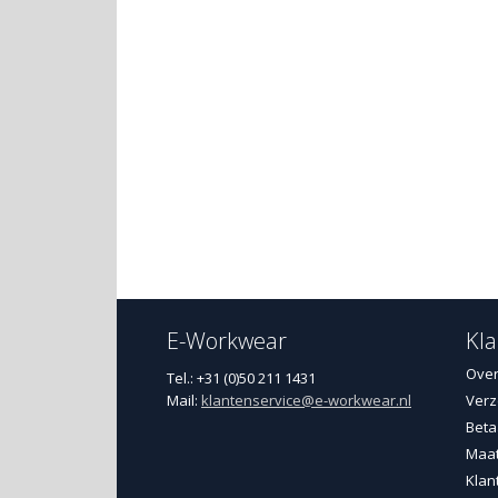
E-Workwear
Kla
Over
Tel.: +31 (0)50 211 1431
Mail:
klantenservice@e-workwear.nl
Verz
Beta
Maat
Klan