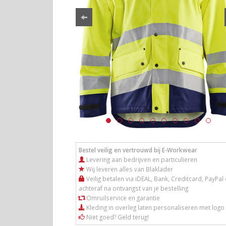
Bestel veilig en vertrouwd bij E-Workwear
Levering aan bedrijven en particulieren
Wij leveren alles van Blaklader
Veilig betalen via iDEAL, Bank, Creditcard, PayPal 
achteraf na ontvangst van je bestelling
Omruilservice en garantie
Kleding in overleg laten personaliseren met logo
Niet goed? Geld terug!