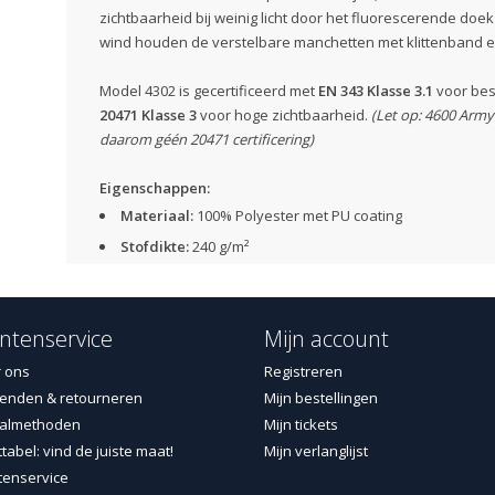
zichtbaarheid bij weinig licht door het fluorescerende doe
wind houden de verstelbare manchetten met klittenband 
Model 4302 is gecertificeerd met
EN 343 Klasse 3.1
voor bes
20471 Klasse 3
voor hoge zichtbaarheid.
(Let op: 4600 Army 
daarom géén 20471 certificering)
Eigenschappen:
Materiaal:
100% Polyester met PU coating
Stofdikte:
240 g/m²
Aanrijgkoord met stoppers
Ventilatie onder pad op de rug
ntenservice
Mijn account
Tweeweg ritssluiting vooraan, onder pad met Velcro©
Verstelbare mouwopeningen
 ons
Registreren
enden & retourneren
Mijn bestellingen
Manchetten binnenin
almethoden
Mijn tickets
Napoleonzak met rits
tabel: vind de juiste maat!
Mijn verlanglijst
Twee zijzakken met ritssluiting (onder pad): één met ho
tenservice
ring