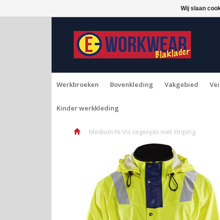
Wij slaan coo
Werkbroeken
Bovenkleding
Vakgebied
Vei
Kinder werkkleding
Medium Hi-Vis regenjas met striping