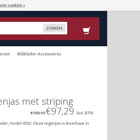
over cookies »
ZOEKEN
arzen
Blåkläder Accessoires
njas met striping
€97,29
€108,10
Excl. BTW
lader, model 4302. Deze regenjas is leverbaar in