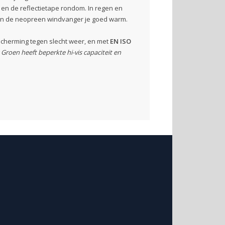
k en de reflectietape rondom. In regen en
en de neopreen windvanger je goed warm.
cherming tegen slecht weer, en met
EN ISO
Groen heeft beperkte hi-vis capaciteit en
uder voor identiteitskaart en één met een D-