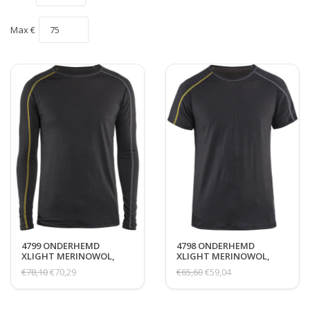
Max €
4799 ONDERHEMD
4798 ONDERHEMD
XLIGHT MERINOWOL,
XLIGHT MERINOWOL,
LANGE MOUW
KORTE MOUW
€78,10
€70,29
€65,60
€59,04